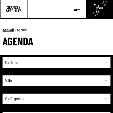
Les salles
Les festivals
Accueil
»
Agenda
AGENDA
Les articles
Cinéma
Ville
Ciné-goûter