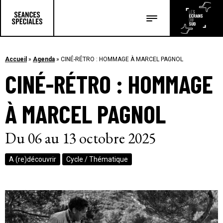
Les salles
Les festivals
Accueil
»
Agenda
»
CINÉ-RÉTRO : HOMMAGE À MARCEL PAGNOL
CINÉ-RÉTRO : HOMMAGE
Les articles
À MARCEL PAGNOL
Du 06 au 13 octobre 2025
A (re)découvrir
Cycle / Thématique