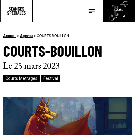
Les salles
Les festivals
Accueil
»
Agenda
»
COURTS-BOUILLON
COURTS-BOUILLON
Les articles
Le 25 mars 2023
Courts Métrages
Festival