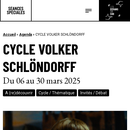
Les salles
Les festivals
Accueil
»
Agenda
»
CYCLE VOLKER SCHLÖNDORFF
CYCLE VOLKER
Les articles
SCHLÖNDORFF
Du 06 au 30 mars 2025
A (re)découvrir
Cycle / Thématique
Invités / Débat