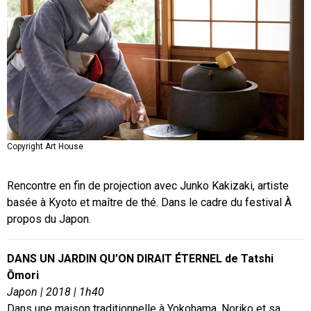
Copyright Art House
Copyright Art House
Rencontre en fin de projection avec Junko Kakizaki, artiste
basée à Kyoto et maître de thé. Dans le cadre du festival À
propos du Japon.
DANS UN JARDIN QU’ON DIRAIT ÉTERNEL de Tatshi
Ōmori
Japon | 2018 | 1h40
Dans une maison traditionnelle à Yokohama, Noriko et sa