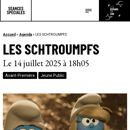
Les salles
Les festivals
Accueil
»
Agenda
»
LES SCHTROUMPFS
LES SCHTROUMPFS
Les articles
Le 14 juillet 2025 à 18h05
Avant-Première
Jeune Public