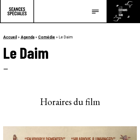
Les salles
Les festivals
Accueil
»
Agenda
»
Comédie
»
Le Daim
Le Daim
Les articles
–
Horaires du film