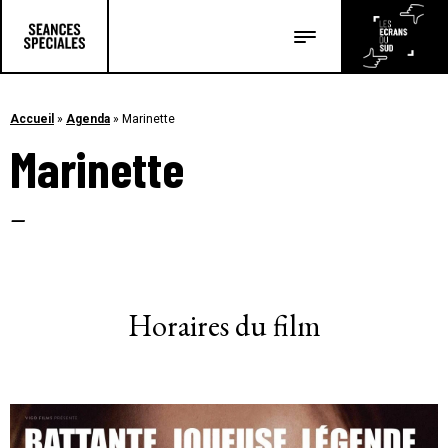
Les salles
Les festivals
Accueil
»
Agenda
»
Marinette
Marinette
Les articles
–
Horaires du film