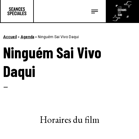
Les salles
Les festivals
Accueil
»
Agenda
»
Ninguém Sai Vivo Daqui
Ninguém Sai Vivo
Les articles
Daqui
–
Horaires du film