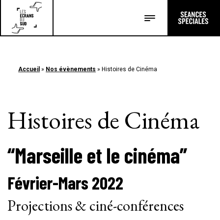
TRANSMISSION
ÉTUDIANTS AU CINÉMA
LYCÉENS ET APPRENTIS AU CINÉMA
COLLÈGE AU CINÉMA
ÉCOLE ET CINÉMA
MATERNELLE AU CINÉMA
OPTION CINÉMA
Accueil
»
Nos évènements
»
Histoires de Cinéma
CINAIMANT
ÉDITIONS
Histoires de Cinéma
A PROPOS
QUI SOMMES-NOUS ?
LE RÉSEAU
PRESTATIONS
GALERIE
ARCHIVES
“Marseille et le cinéma”
PARTENAIRES
Février-Mars 2022
Projections & ciné-conférences