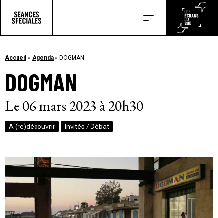
Les salles
Les festivals
Accueil
»
Agenda
»
DOGMAN
DOGMAN
Les articles
Le 06 mars 2023 à 20h30
A (re)découvrir
Invités / Débat