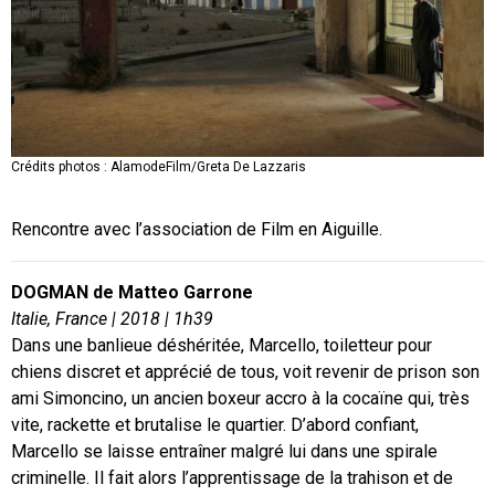
Crédits photos : AlamodeFilm/Greta De Lazzaris
Crédits photos : AlamodeFilm/Greta De Lazzaris
Rencontre avec l’association de Film en Aiguille.
DOGMAN de Matteo Garrone
Italie, France | 2018 | 1h39
Dans une banlieue déshéritée, Marcello, toiletteur pour
chiens discret et apprécié de tous, voit revenir de prison son
ami Simoncino, un ancien boxeur accro à la cocaïne qui, très
vite, rackette et brutalise le quartier. D’abord confiant,
Marcello se laisse entraîner malgré lui dans une spirale
criminelle. Il fait alors l’apprentissage de la trahison et de