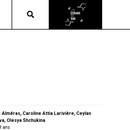
lméras, Caroline Attia Larivière, Ceylan
eva, Olesya Shchukina
3 ans