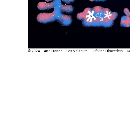
© 2024 – Arte France – Les Valseurs – Luftkind Filmverleih – 
© 2024 – Arte France – Les Valseurs – Luftkind Filmverleih – 