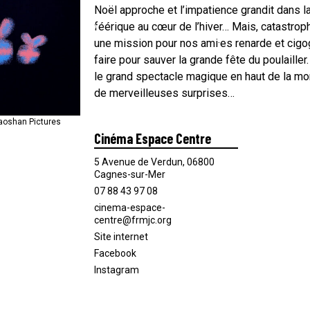
Noël approche et l’impatience grandit dans l
féérique au cœur de l’hiver… Mais, catastrophe
une mission pour nos ami·es renarde et cigog
faire pour sauver la grande fête du poulailler.
le grand spectacle magique en haut de la m
de merveilleuses surprises…
Gaoshan Pictures
Gaoshan Pictures
Cinéma Espace Centre
5 Avenue de Verdun, 06800
Cagnes-sur-Mer
07 88 43 97 08
cinema-espace-
centre@frmjc.org
Site internet
Facebook
Instagram