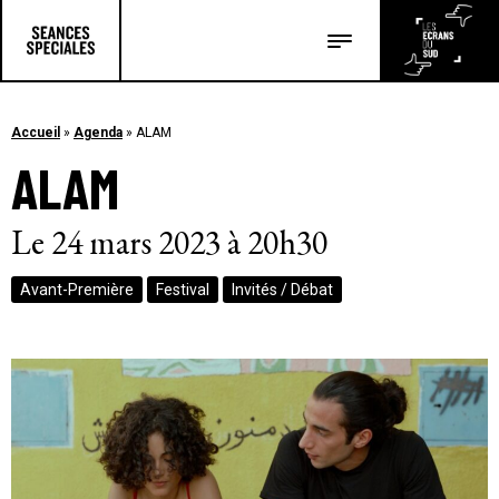
Les salles
Les festivals
Accueil
»
Agenda
»
ALAM
ALAM
Les articles
Le 24 mars 2023 à 20h30
Avant-Première
Festival
Invités / Débat