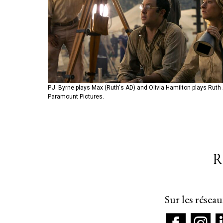
P.J. Byrne plays Max (Ruth's AD) and Olivia Hamilton plays Ruth
Diego Calva plays Manny Torres and Margot Robbie plays Nellie
Paramount Pictures.
from Paramount Pictures.
R
Sur les résea