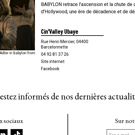
BABYLON retrace l’ascension et la chute de d
d’Hollywood, une ère de décadence et de dép
Cin'Valley Ubaye
Rue Henri Mercier, 04400
Barcelonnette
 Adler in Babylon from
 LaRoy in Babylon
04 92 81 37 26
Site internet
Facebook
estez informés de nos dernières actualit
ux sociaux
Sur not