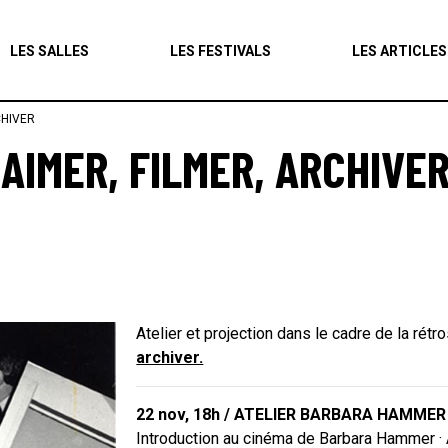
Agenda
LES SALLES
LES FESTIVALS
LES ARTICLES
Les salles
CHIVER
Les festivals
AIMER, FILMER, ARCHIVE
Les articles
Atelier et projection dans le cadre de la rétr
archiver.
22 nov, 18h / ATELIER BARBARA HAMMER
Introduction au cinéma de Barbara Hammer · At