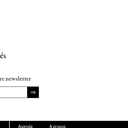
és
re newsletter
Agenda
A propos