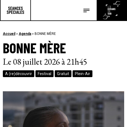
Les salles
Les festivals
Accueil
»
Agenda
»
BONNE MÈRE
BONNE MÈRE
Les articles
Le 08 juillet 2026 à 21h45
A (re)découvrir
Festival
Gratuit
Plein-Air