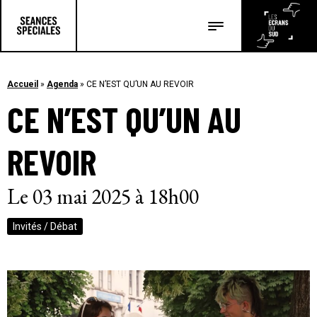
Les salles
Les festivals
Accueil
»
Agenda
»
CE N’EST QU’UN AU REVOIR
CE N’EST QU’UN AU
Les articles
REVOIR
Le 03 mai 2025 à 18h00
Invités / Débat