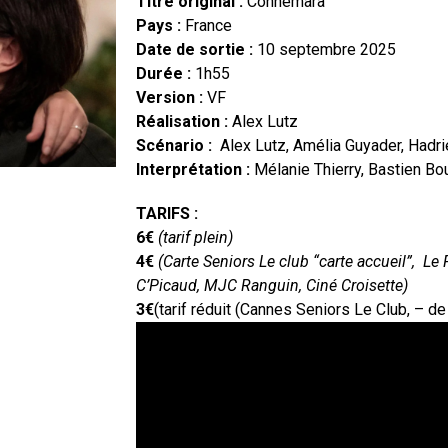
Titre original :
Connemara
Pays :
France
Date de sortie :
10 septembre 2025
Durée :
1h55
Version :
VF
Réalisation :
Alex Lutz
Scénario :
Alex Lutz, Amélia Guyader, Hadri
Interprétation :
Mélanie Thierry, Bastien Bo
TARIFS :
6€
(tarif plein)
4€
(Carte Seniors Le club “carte accueil”, Le
C’Picaud, MJC Ranguin, Ciné Croisette)
3€
(tarif réduit (Cannes Seniors Le Club, – d