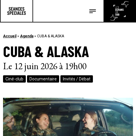
Les salles
Les festivals
Accueil
»
Agenda
»
CUBA & ALASKA
CUBA & ALASKA
Les articles
Le 12 juin 2026 à 19h00
Ciné-club
Documentaire
Invités / Débat