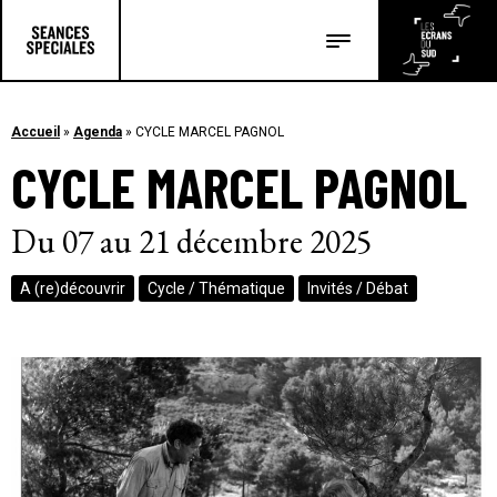
Les salles
Les festivals
Accueil
»
Agenda
»
CYCLE MARCEL PAGNOL
CYCLE MARCEL PAGNOL
Les articles
Du 07 au 21 décembre 2025
A (re)découvrir
Cycle / Thématique
Invités / Débat