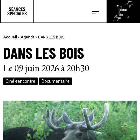
Les salles
Les festivals
Accueil
»
Agenda
»
DANS LES BOIS
DANS LES BOIS
Les articles
Le 09 juin 2026 à 20h30
Ciné-rencontre
Documentaire