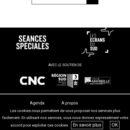
AVEC LE SOUTIEN DE
Agenda
A propos
Les salles
Termes et conditions
Les cookies nous permettent de vous proposer nos services plus
Les festivals
Contact
facilement. En utilisant nos services, vous nous donnez expressément votre
Les articles
En savoir plus
OK
accord pour exploiter ces cookies.