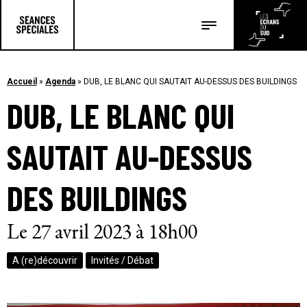
Les salles
Les festivals
Accueil
»
Agenda
»
DUB, LE BLANC QUI SAUTAIT AU-DESSUS DES BUILDINGS
DUB, LE BLANC QUI
Les articles
SAUTAIT AU-DESSUS
DES BUILDINGS
Le 27 avril 2023 à 18h00
A (re)découvrir
Invités / Débat