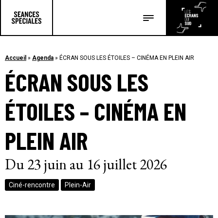
Les salles
Les festivals
Accueil
»
Agenda
»
ÉCRAN SOUS LES ÉTOILES – CINÉMA EN PLEIN AIR
ÉCRAN SOUS LES
Les articles
ÉTOILES – CINÉMA EN
PLEIN AIR
Du 23 juin au 16 juillet 2026
Ciné-rencontre
Plein-Air