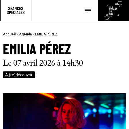
Les salles
Les festivals
Accueil
»
Agenda
»
EMILIA PÉREZ
EMILIA PÉREZ
Les articles
Le 07 avril 2026 à 14h30
A (re)découvrir