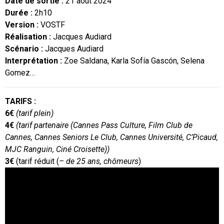
Date de sortie :
21 août 2024
Durée :
2h10
Version :
VOSTF
Réalisation :
Jacques Audiard
Scénario :
Jacques Audiard
Interprétation :
Zoe Saldana, Karla Sofía Gascón, Selena
Gomez…
TARIFS :
6€
(tarif plein)
4€
(tarif partenaire (Cannes Pass Culture, Film Club de
Cannes, Cannes Seniors Le Club, Cannes Université, C’Picaud,
MJC Ranguin, Ciné Croisette))
3€
(tarif réduit (
– de 25 ans, chômeurs
)