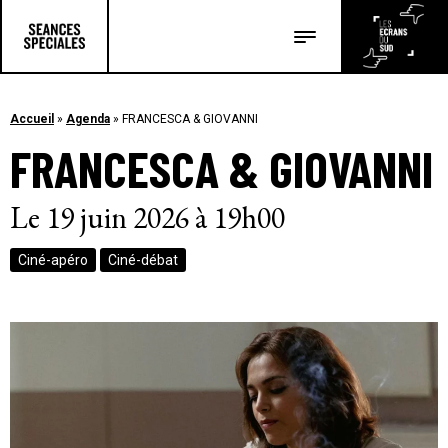
Les salles
Les festivals
Accueil
»
Agenda
»
FRANCESCA & GIOVANNI
FRANCESCA & GIOVANNI
Les articles
Le 19 juin 2026 à 19h00
Ciné-apéro
Ciné-débat