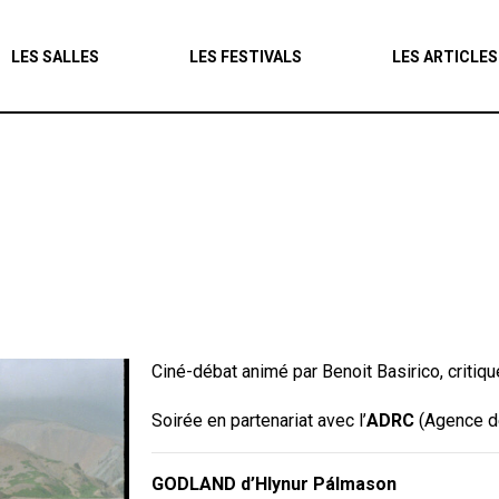
Agenda
LES SALLES
LES FESTIVALS
LES ARTICLES
Les salles
Les festivals
Les articles
Ciné-débat animé par Benoit Basirico, critiq
Soirée en partenariat avec l’
ADRC
(Agence d
GODLAND d’Hlynur Pálmason