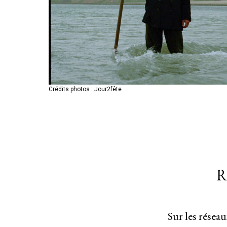
Crédits photos : Jour2fête
Crédits photos : Jour2fête
Crédits photos : Jour2fête
R
Sur les résea