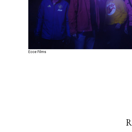
Ecce Films
Ecce Films
R