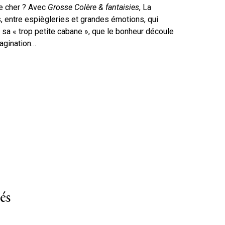
re cher ? Avec
Grosse Colère & fantaisies
, La
, entre espiègleries et grandes émotions, qui
a « trop petite cabane », que le bonheur découle
magination…
és