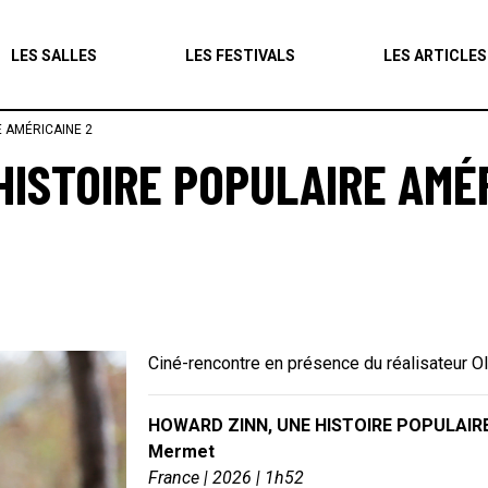
Agenda
LES SALLES
LES FESTIVALS
LES ARTICLES
Les salles
 AMÉRICAINE 2
Les festivals
HISTOIRE POPULAIRE AMÉ
Les articles
Ciné-rencontre en présence du réalisateur Ol
HOWARD ZINN, UNE HISTOIRE POPULAIRE A
Mermet
France | 2026 | 1h52