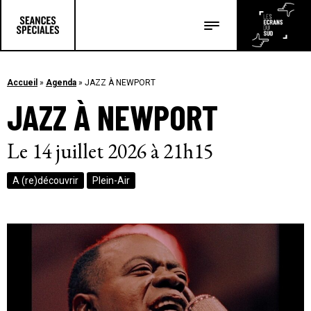
Les salles
Les festivals
Accueil
»
Agenda
»
JAZZ À NEWPORT
JAZZ À NEWPORT
Les articles
Le 14 juillet 2026 à 21h15
A (re)découvrir
Plein-Air