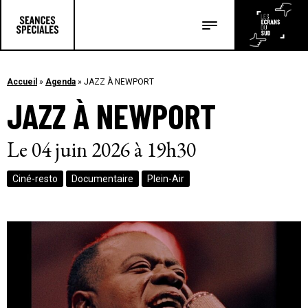
Les salles
Les festivals
Accueil
»
Agenda
»
JAZZ À NEWPORT
JAZZ À NEWPORT
Les articles
Le 04 juin 2026 à 19h30
Ciné-resto
Documentaire
Plein-Air