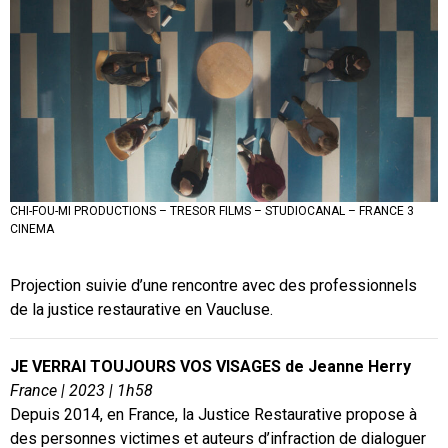
CHI-FOU-MI PRODUCTIONS – TRESOR FILMS – STUDIOCANAL – FRANCE 3
CHI-FOU-MI PRODUCTIONS – TRESOR FILMS – STUDIOCANAL – FRANCE 3
CHI-FOU-MI PRODUCTIONS – TRESOR FILMS – STUDIOCANAL – FRANCE 3
CINEMA
CINEMA
CINEMA
Projection suivie d’une rencontre avec des professionnels
de la justice restaurative en Vaucluse.
JE VERRAI TOUJOURS VOS VISAGES de Jeanne Herry
France | 2023 | 1h58
Depuis 2014, en France, la Justice Restaurative propose à
des personnes victimes et auteurs d’infraction de dialoguer