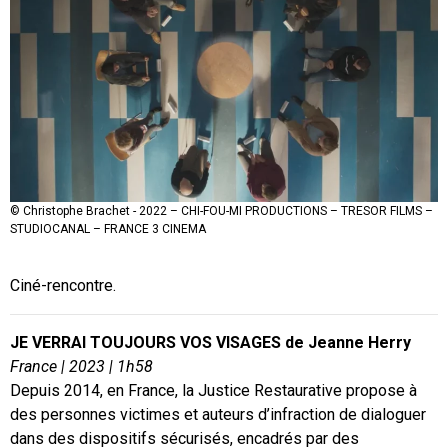
© Christophe Brachet - 2022 – CHI-FOU-MI PRODUCTIONS – TRESOR FILMS –
© Christophe Brachet - 2022 – CHI-FOU-MI PRODUCTIONS – TRESOR FILMS –
© Christophe Brachet - 2022 – CHI-FOU-MI PRODUCTIONS – TRESOR FILMS –
STUDIOCANAL – FRANCE 3 CINEMA
STUDIOCANAL – FRANCE 3 CINEMA
STUDIOCANAL – FRANCE 3 CINEMA
Ciné-rencontre.
JE VERRAI TOUJOURS VOS VISAGES de Jeanne Herry
France | 2023 | 1h58
Depuis 2014, en France, la Justice Restaurative propose à
des personnes victimes et auteurs d’infraction de dialoguer
dans des dispositifs sécurisés, encadrés par des