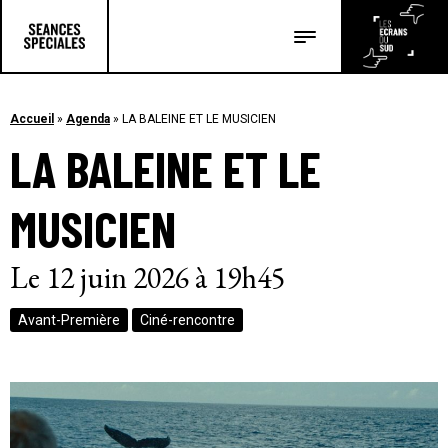
Les salles
Les festivals
Accueil
»
Agenda
»
LA BALEINE ET LE MUSICIEN
LA BALEINE ET LE
Les articles
MUSICIEN
Le 12 juin 2026 à 19h45
Avant-Première
Ciné-rencontre