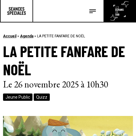
Les salles
Les festivals
Accueil
»
Agenda
»
LA PETITE FANFARE DE NOËL
LA PETITE FANFARE DE
Les articles
NOËL
Le 26 novembre 2025 à 10h30
Jeune Public
Quizz