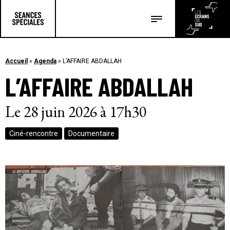
Les salles
Les festivals
Accueil
»
Agenda
»
L’AFFAIRE ABDALLAH
L’AFFAIRE ABDALLAH
Les articles
Le 28 juin 2026 à 17h30
Ciné-rencontre
Documentaire