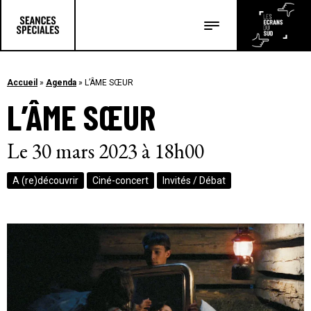
Les salles
Les festivals
Accueil
»
Agenda
»
L’ÂME SŒUR
L’ÂME SŒUR
Les articles
Le 30 mars 2023 à 18h00
A (re)découvrir
Ciné-concert
Invités / Débat