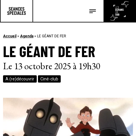
Les salles
Les festivals
Accueil
»
Agenda
»
LE GÉANT DE FER
LE GÉANT DE FER
Les articles
Le 13 octobre 2025 à 19h30
A (re)découvrir
Ciné-club