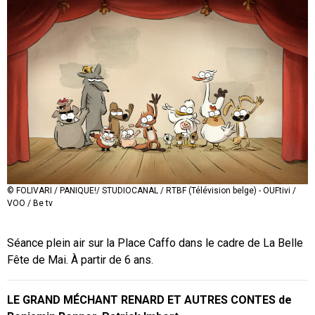
© FOLIVARI / PANIQUE!/ STUDIOCANAL / RTBF (Télévision belge) - OUFtivi /
© FOLIVARI / PANIQUE!/ STUDIOCANAL / RTBF (Télévision belge) - OUFtivi /
© FOLIVARI / PANIQUE!/ STUDIOCANAL / RTBF (Télévision belge) - OUFtivi /
VOO / Be tv
VOO / Be tv
VOO / Be tv
Séance plein air sur la Place Caffo dans le cadre de La Belle
Fête de Mai. À partir de 6 ans.
LE GRAND MÉCHANT RENARD ET AUTRES CONTES de