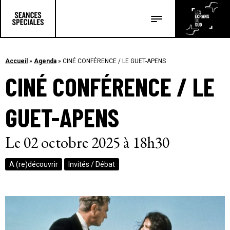
Les salles
Les festivals
Accueil
»
Agenda
»
CINÉ CONFÉRENCE / LE GUET-APENS
CINÉ CONFÉRENCE / LE
Les articles
GUET-APENS
Le 02 octobre 2025 à 18h30
A (re)découvrir
Invités / Débat