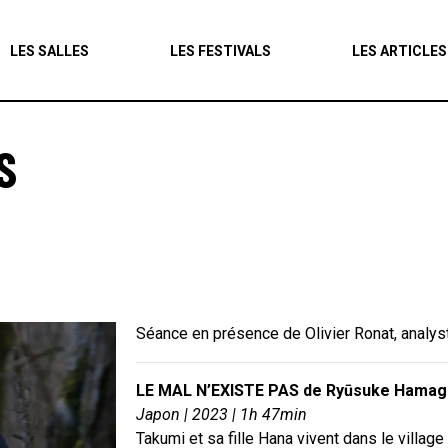
Agenda
LES SALLES
LES FESTIVALS
LES ARTICLES
Les salles
Les festivals
S
Les articles
Séance en présence de Olivier Ronat, analyst
LE MAL N’EXISTE PAS de Ryūsuke Hamag
Japon | 2023
|
1h 47min
Takumi et sa fille Hana vivent dans le villa