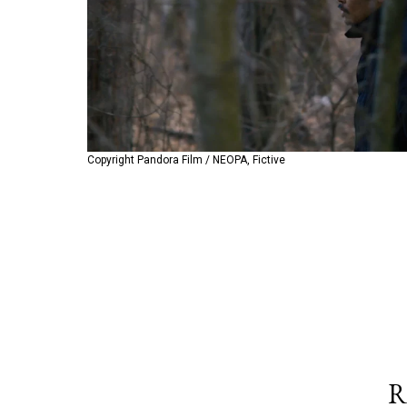
Copyright Pandora Film / NEOPA, Fictive
Copyright Pandora Film / NEOPA, Fictive
R