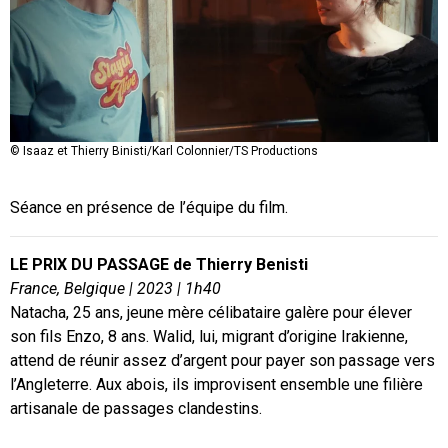
© Isaaz et Thierry Binisti/Karl Colonnier/TS Productions
© Isaaz et Thierry Binisti/Karl Colonnier/TS Productions
© Isaaz et Thierry Binisti/Karl Colonnier/TS Productions
Séance en présence de l’équipe du film.
LE PRIX DU PASSAGE de Thierry Benisti
France, Belgique | 2023 | 1h40
Natacha, 25 ans, jeune mère célibataire galère pour élever
son fils Enzo, 8 ans. Walid, lui, migrant d’origine Irakienne,
attend de réunir assez d’argent pour payer son passage vers
l’Angleterre. Aux abois, ils improvisent ensemble une filière
artisanale de passages clandestins.