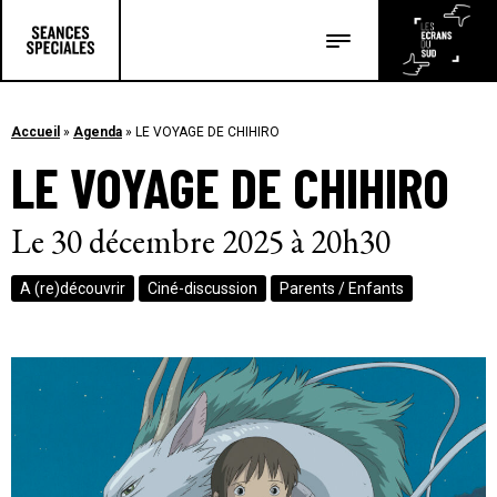
Les salles
Les festivals
Accueil
»
Agenda
»
LE VOYAGE DE CHIHIRO
LE VOYAGE DE CHIHIRO
Les articles
Le 30 décembre 2025 à 20h30
A (re)découvrir
Ciné-discussion
Parents / Enfants