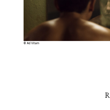
© Ad vitam
© Ad Vitam
R