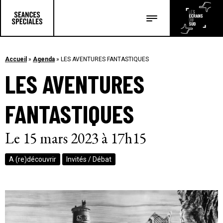
Les salles
Les festivals
Accueil
»
Agenda
»
LES AVENTURES FANTASTIQUES
LES AVENTURES
Les articles
FANTASTIQUES
Le 15 mars 2023 à 17h15
A (re)découvrir
Invités / Débat