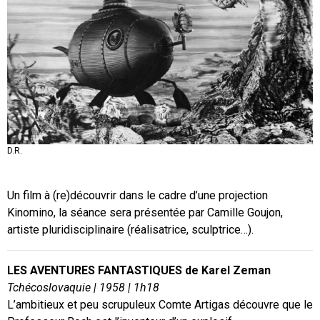
D.R.
D.R.
D.R.
Un film à (re)découvrir dans le cadre d’une projection
Kinomino, la séance sera présentée par Camille Goujon,
artiste pluridisciplinaire (réalisatrice, sculptrice…).
LES AVENTURES FANTASTIQUES de Karel Zeman
Tchécoslovaquie | 1958 | 1h18
L’ambitieux et peu scrupuleux Comte Artigas découvre que le