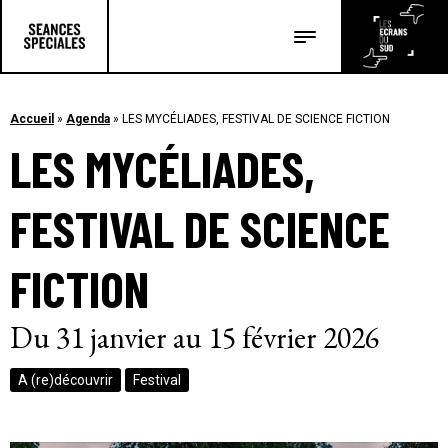
Les salles
Les festivals
Accueil
»
Agenda
»
LES MYCÉLIADES, FESTIVAL DE SCIENCE FICTION
LES MYCÉLIADES,
Les articles
FESTIVAL DE SCIENCE
FICTION
Du 31 janvier au 15 février 2026
A (re)découvrir
Festival