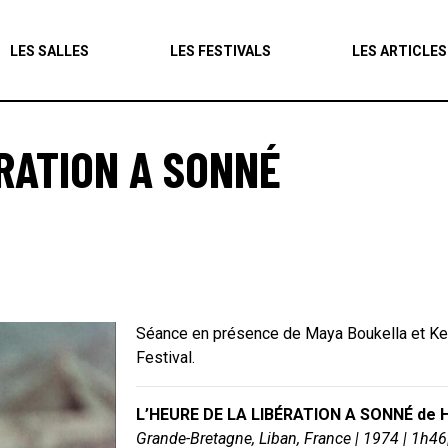
Agenda
LES SALLES
LES FESTIVALS
LES ARTICLES
Les salles
Les festivals
ÉRATION A SONNÉ
Les articles
Séance en présence de Maya Boukella et Kenz
Festival.
L’HEURE DE LA LIBÉRATION A SONNÉ de H
Grande-Bretagne, Liban, France | 1974 | 1h4