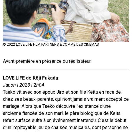
© 2022 LOVE LIFE FILM PARTNERS & COMME DES CINEMAS
© 2022 LOVE LIFE FILM PARTNERS & COMME DES CINEMAS
© 2022 LOVE LIFE FILM PARTNERS & COMME DES CINEMAS
Avant-première en présence du réalisateur.
LOVE LIFE de Kôji Fukada
Japon | 2023 | 2h04
Taeko vit avec son époux Jiro et son fils Keita en face de
chez ses beaux-parents, qui n’ont jamais vraiment accepté ce
mariage. Alors que Taeko découvre l’existence d’une
ancienne fiancée de son mari, le père biologique de Keita
refait surface suite à un événement inattendu. C’est le début
d’un impitoyable jeu de chaises musicales, dont personne ne