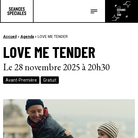
Les salles
Les festivals
Accueil
»
Agenda
»
LOVE ME TENDER
LOVE ME TENDER
Les articles
Le 28 novembre 2025 à 20h30
Avant-Première
Gratuit