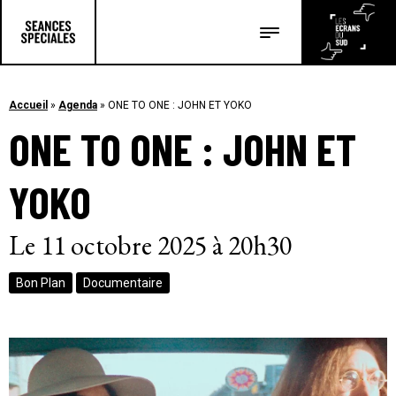
Les salles
Les festivals
Accueil
»
Agenda
»
ONE TO ONE : JOHN ET YOKO
ONE TO ONE : JOHN ET
Les articles
YOKO
Le 11 octobre 2025 à 20h30
Bon Plan
Documentaire